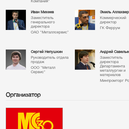
Компания"
Иван Михеев
Эмиль Аллахве
Заместитель
Коммерческий
генерального
директор
директора
ГК Феррум
ОАО "Металлсервис"
Сергей Непушкин
Андрей Савелье
Руководитель отдела
Заместитель
продаж
директора
Департамента
ООО "Металл
металлургии и
Сервис"
материалов
Минпромторг Р
Организатор