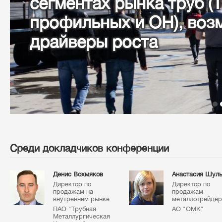
сегментах рынка труб 
профильных и ОН), во
драйверы роста
Среди докладчиков конференции
Денис Вохмяков
Анастасия Шул
Директор по
Директор по
продажам на
продажам
внутреннем рынке
металлотрейде
ПАО "Трубная
АО "ОМК"
Металлургическая