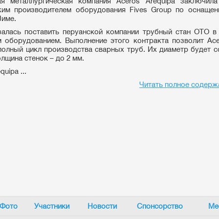
ая металлургическая компания Aceros Arequipa заключила
ким производителем оборудования Fives Group по оснащен
Лиме.
залась поставить перуанской компании трубный стан OTO в
оборудованием. Выполнение этого контракта позволит Ace
полный цикл производства сварных труб. Их диаметр будет с
олщина стенок – до 2 мм.
quipa ...
Читать полное содерж
Фото
Участники
Новости
Спонсорство
Ме