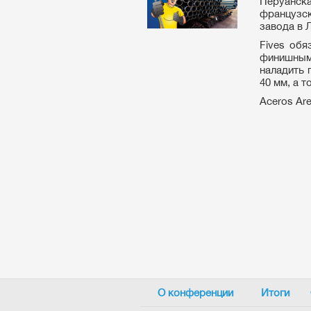
Перуанск
французс
завода в 
Fives обя
финишным 
наладить 
40 мм, а т
Aceros Are
О конференции
Итоги