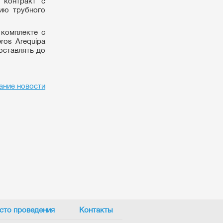
 контракт с
ию трубного
 комплекте с
ros Arequipa
оставлять до
ание новости
сто проведения
Контакты