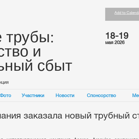
Add to Calend
 трубы:
18-19
мая 2026
ство и
ьный сбыт
нция
Фото
Участники
Новости
Спонсорство
Ме
ания заказала новый трубный с